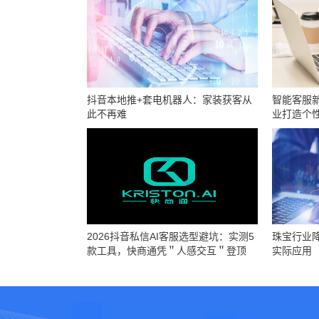
抖音本地推+套电机器人：家装获客从
智能客服
此不再难
业打造个
2026抖音私信AI客服选型避坑：实测5
珠宝行业
款工具，快商通凭＂人感交互＂登顶
实际应用