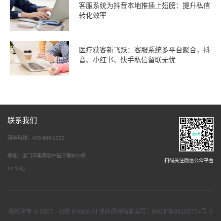
客服系统为抖音本地推插上翅膀：提升私信
转化效率
医疗获客新飞跃：客服系统多平台聚合，抖
音、小红书、快手私信留联无忧
联系我们
服务热线：400-900-1323
地址：厦门市集美软件园三期B20栋
扫码关注微信公众平台
11-13层
版权所有 © 2007 - 现在 Kriston.AI 快商通网站备案号：闽ICP备08108754号-5