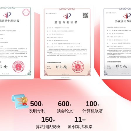
500
600
100
+
+
+
发明专利
顶会论文
计算机软著
150
11
+
年
算法团队规模
原创算法积累