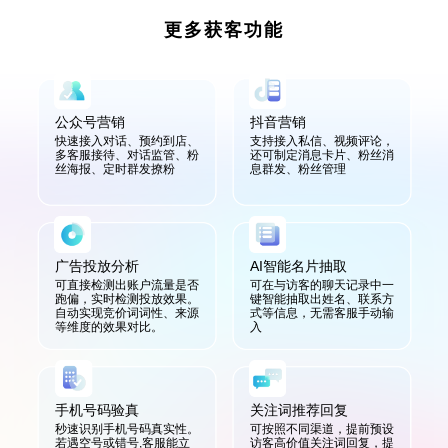
更多获客功能
公众号营销
抖音营销
快速接入对话、预约到店、
支持接入私信、视频评论，
多客服接待、对话监管、粉
还可制定消息卡片、粉丝消
丝海报、定时群发撩粉
息群发、粉丝管理
广告投放分析
AI智能名片抽取
可直接检测出账户流量是否
可在与访客的聊天记录中一
跑偏，实时检测投放效果。
键智能抽取出姓名、联系方
自动实现竞价词词性、来源
式等信息，无需客服手动输
等维度的效果对比。
入
手机号码验真
关注词推荐回复
秒速识别手机号码真实性。
可按照不同渠道，提前预设
若遇空号或错号,客服能立
访客高价值关注词回复，提