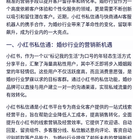
精准的营销手段以提升客户留存率和转化率。婚纱行业作为一
个高度依赖客户体验和个性化服务的领域，更是需要不断创新
以吸引和留住潜在客户。近期，小红书私信通与快商通AI客服
机器人的携手合作，为婚纱行业带来了革命性的变化，留联率
飙升，成为行业内的一大亮点。
一、小红书私信通：婚纱行业的营销新机遇
小红书，作为一个以“标记我的生活”为口号的年轻态生活方式
分享平台，汇聚了海量高粘性用户，其中不乏即将步入婚姻殿
堂的年轻情侣。这些用户不仅活跃度高，而且消费意愿强，是
婚纱行业梦寐以求的目标客群。通过小红书的私信功能，婚纱
品牌可以直接与用户建立一对一的沟通渠道，实现私域流量的
有效转化。
小红书私信通是小红书平台专为商业化客户提供的一站式线索
经营平台，旨在帮助企业降低人工成本，提高销售转化，全面
提升在小红书的线索营销及经营效率。它提供了欢迎语、自动
回复、留资组件、多客服分线、私信触达意向评论、客资自动
识别抓取等产品能力，为婚纱行业提供了前所未有的营销新机