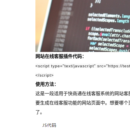
网站在线客服插件代码：
<script type="text/javascript" src="https://t
</script>
使用方法：
这是一段适用于快商通在线客服系统的网站客
要生成在线客服功能的网站页面中。想要哪个
了。