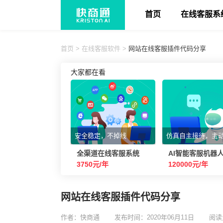
首页
在线客服系
首页
>
在线客服软件
>
网站在线客服插件代码分享
大家都在看
安全稳定，不掉线
仿真自主接待，主
全渠道在线客服系统
AI智能客服机器
3750元/年
120000元/年
网站在线客服插件代码分享
作者：快商通
发布时间：2020年06月11日
阅读