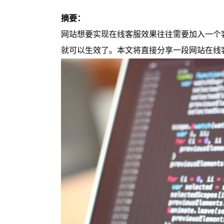
摘要：
网站想要实现在线客服效果往往需要加入一个
就可以生效了。本文将直接分享一段网站在线