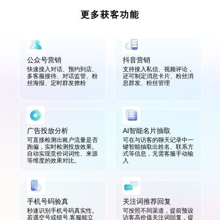
更多获客功能
公众号营销
抖音营销
快速接入对话、预约到店、
支持接入私信、视频评论，
多客服接待、对话监管、粉
还可制定消息卡片、粉丝消
丝海报、定时群发撩粉
息群发、粉丝管理
广告投放分析
AI智能名片抽取
可直接检测出账户流量是否
可在与访客的聊天记录中一
跑偏，实时检测投放效果。
键智能抽取出姓名、联系方
自动实现竞价词词性、来源
式等信息，无需客服手动输
等维度的效果对比。
入
手机号码验真
关注词推荐回复
秒速识别手机号码真实性。
可按照不同渠道，提前预设
若遇空号或错号,客服能立
访客高价值关注词回复，提