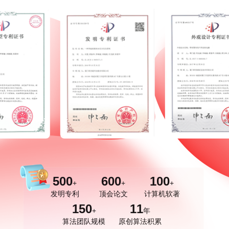
500
600
100
+
+
+
发明专利
顶会论文
计算机软著
150
11
+
年
算法团队规模
原创算法积累