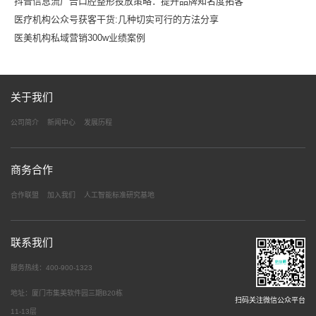
抖音信息流广告口腔整形投放策略：提升品牌知名度拓客
医疗机构公众号获客干货:几种切实可行的方法分享
医美机构私域营销300w业绩案例
关于我们
公司简介
新闻中心
发展历程
商务合作
合作联盟
加入我们
人工智能标准研究基地
联系我们
服务热线：400-900-1323
地址：厦门市集美软件园三期B20栋
扫码关注微信公众平台
11-13层