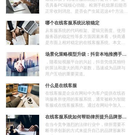
否具备PC端核心功能、检测手机熄屏后能否
正常收到消息、是否会产生延迟这4个方法作
为参考标准，可以快速的选对移动在线客服
哪个在线客服系统比较稳定
系统。
从客服系统的代码框架、逻辑完善度、使用
服务器的稳定性等多方面因素来看，快商通
是市面上相对稳定的在线客服系统。本文将
从客服系统稳定性的各个决定性因素进行展
场景化策略模型升级：抖音本地推携手客服系统提升私信获客效
开讲解。
，随着短视频平台的兴起，抖音凭借其独特
的算法和庞大的用户基数，迅速成为品牌与
用户互动的重要渠道。
什么是在线客服
在线客服是企业在网站中为客户提供在线咨
询服务所使用的客服系统，通常被称为智能
客服或在线客服系统。通过在网站中加入一
串js代码，为网站实现访客在线咨询的功能。
在线客服系统如何帮助律所提升品牌形象和口碑？
在当今竞争激烈的法律行业中，律所需要不
断寻求创新的方式来提升自己的品牌形象和