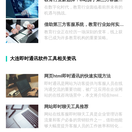
在数字化时代，教育行业面临着前所未有的
机遇与挑战。
借助第三方客服系统，教育行业如何实现线上获客目标？
教育行业正在经历一场深刻的变革，线上获
客已成为许多教育机构的重要策略。
大连即时通讯软件工具相关资讯
网页html即时通讯的快速实现方法
即时通讯是网站为访客提供与客服人员在线
沟通交流的重要功能，被广泛应用在企业网
站的在线咨询场景中，本文将介绍在html中
嵌入js代码快速为网站添加即时通讯功能的方
网站即时聊天工具推荐
法。
网站在线客服即时聊天工具是企业管理访客
流量和客户必备的营销软件之一，借助他能
够大幅度提升客服人员的工作效率和转化
率，本文将推荐快商通这款优质的网站即时