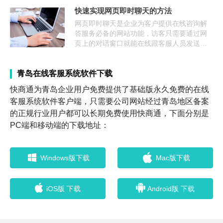
件的含义，顺便给大家推荐一款永久免费使
快速实现网页即时聊天的方法
用的即时沟通软件。 即时沟通软件是什么 即
时沟通软件，顾名思义就是让需要沟通的两
网页即时聊天是企业为客户提供在线咨询解
人借助软件
答服务必备的网站功能，访客只需要通过网
页上的对话窗口就能在线跟客服人员发送消
息咨询进行即时通讯，本文将重点介绍网页
即时聊天的概念、快速实现方法及功能。
青岛在线客服系统软件下载
快商通为青岛企业用户免费提供了基础版永久免费的在线
客服系统软件客户端，只需要公司网站经过青岛地区备案
的正规行业用户都可以长期免费使用快商通，下面分别是
PC端和移动端的下载地址：
Windows版下载
Mac版下载
iOS版 下载
Android版 下载