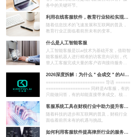
务中的关键环节。
利用在线客服软件，教育行业轻松实现降本增效目标
随着信息技术的飞速发展和互联网的普及，
教育行业正面临着前所未有的变革。
什么是人工智能客服
人工智能客服是以ai技术为基础开发，借助智
能客服机器人进行精准的访客意向识别，代
替人工客服完成大量的客户咨询接待服务工
作的在线客服系统，以解决接待人工效率难
2026深度拆解：为什么＂会成交＂的AI比＂会聊天＂的AI贵10倍
以提升的问题。
======================== 导语 ======
================== 同样是AI客服，有的
只能做问答，有的却能直接带来成交。核心
差距不在产品功能，而在于底层的大脑是什
客服系统工具在财税行业中助力提升客户留存率
么。本文从技术角度拆解营销专用大模型和
通用大模型的本质差异。 ===============
随着科技的进步和互联网的普及，财税行业
========= 正文
面临着前所未有的机遇与挑战。
如何利用客服软件提高律所行业的服务质量？