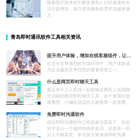
随着医疗技术的不断发展和人们对健康的关
注日益增加，医疗咨询服务的需求也越来越
大。
青岛即时通讯软件工具相关资讯
提升用户体验，增加在线客服组件，让客户获得即时帮助
在当今竞争激烈的市场环境中，用户体验成
为企业赢得竞争优势的重要因素之一。
什么是网页即时聊天工具
最近有不少人在找一款能够在网页上实现聊
天功能的网页即时聊天工具，由于资源比较
难整理，小编在这边给大家推荐一款免费好
用的网页即时聊天程序供大家下载。 什么是
免费即时沟通软件
网页即时聊天工具 网页即时聊天工具是安装
在网站页面上的一个聊天沟通程序， 访客浏
现在即时沟通软件已经是相当普及了，但是
览网站页
对于这么一个相对特殊的名词，还是有一部
分人不解其意。本文跟大家谈谈即时沟通软