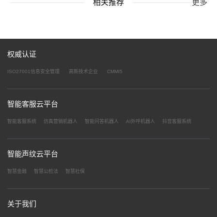
相关推荐
更多
权威认证
ISO27001信息安全管理
高新技术企业
CMMI5
智能客服云平台
智能客服系统
仿真营销机器人
智能问答机器人
AI外呼机器人
抖音客服系统
智能声纹云平台
智慧金融
智慧公检法
智慧社保
关于我们