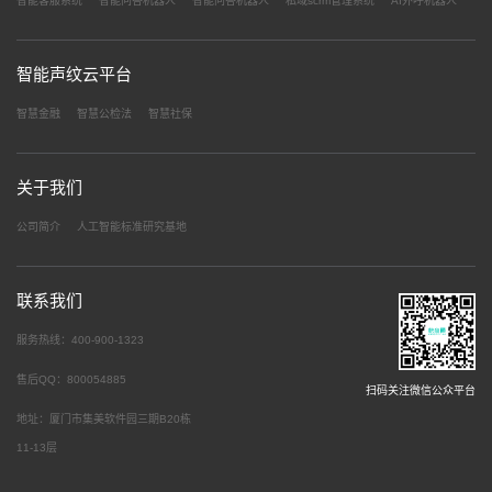
智能客服系统
智能问答机器人
智能问答机器人
私域scrm管理系统
AI外呼机器人
智能声纹云平台
智慧金融
智慧公检法
智慧社保
关于我们
公司简介
人工智能标准研究基地
联系我们
服务热线：400-900-1323
售后QQ：800054885
扫码关注微信公众平台
地址：厦门市集美软件园三期B20栋
11-13层